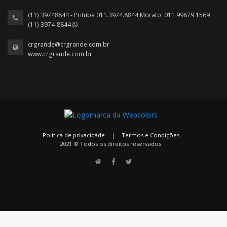
(11) 39748844 - Prituba 011.3974.8844 Morato 011 99879.1569
(11) 3974-8844
crgrande@crgrande.com.br
www.crgrande.com.br
Política de privacidade
|
Termos e Condições
2021 © Todos os direitos reservados.