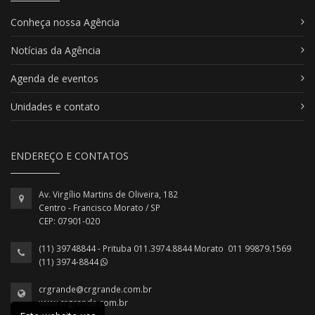
Conheça nossa Agência
Notícias da Agência
Agenda de eventos
Unidades e contato
ENDEREÇO E CONTATOS
Av. Virgílio Martins de Oliveira, 182
Centro - Francisco Morato / SP
CEP: 07901-020
(11) 39748844 - Prituba 011.3974.8844 Morato 011 99879.1569
(11) 3974-8844
crgrande@crgrande.com.br
www.crgrande.com.br