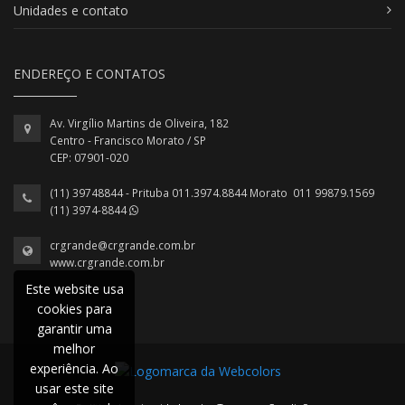
Unidades e contato
ENDEREÇO E CONTATOS
Av. Virgílio Martins de Oliveira, 182
Centro - Francisco Morato / SP
CEP: 07901-020
(11) 39748844 - Prituba 011.3974.8844 Morato 011 99879.1569
(11) 3974-8844
crgrande@crgrande.com.br
www.crgrande.com.br
Este website usa
cookies para
garantir uma
melhor
experiência. Ao
usar este site